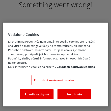
Something went wrong!
Vodafone Cookies
Kliknutím na Povolit vše nám umožníte použití cookies pro funkční,
analytické a marketingové účely na tomto zařízení. Kliknutím na
Podrobné nastavení můžete sami určit jaké cookies je možné
zpracovávat, popřípadě jejich zpracování úplně zakázat.
Podmínky služby včetně informací o zpracování osobních údajů
naleznete
zde
.
Další informace o cookies naleznete v
Zásadách používání cookies
.
Podrobné nastavení cookies
Povolit nezbytné
Povolit vše