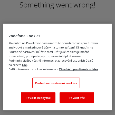
Something went wrong!
Vodafone Cookies
Kliknutím na Povolit vše nám umožníte použití cookies pro funkční,
analytické a marketingové účely na tomto zařízení. Kliknutím na
Podrobné nastavení můžete sami určit jaké cookies je možné
zpracovávat, popřípadě jejich zpracování úplně zakázat.
Podmínky služby včetně informací o zpracování osobních údajů
naleznete
zde
.
Další informace o cookies naleznete v
Zásadách používání cookies
.
Podrobné nastavení cookies
Povolit nezbytné
Povolit vše