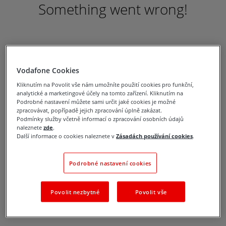
Something went wrong!
Vodafone Cookies
Kliknutím na Povolit vše nám umožníte použití cookies pro funkční,
analytické a marketingové účely na tomto zařízení. Kliknutím na
Podrobné nastavení můžete sami určit jaké cookies je možné
zpracovávat, popřípadě jejich zpracování úplně zakázat.
Podmínky služby včetně informací o zpracování osobních údajů
naleznete
zde
.
Další informace o cookies naleznete v
Zásadách používání cookies
.
Podrobné nastavení cookies
Povolit nezbytné
Povolit vše